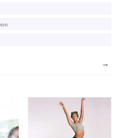
pien
NEXT